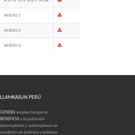
R.D. N° 059-2021-TP/DE
ANEXO 1
ANEXO 2
ANEXO 3
LLAMKASUN PERÚ
GENERA
empleo temporal.
BENEFICIA
a la población
desempleada y subempleada en
condición de pobreza y pobreza