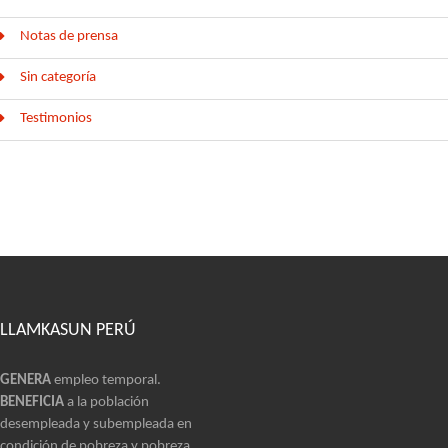
Notas de prensa
Sin categoría
Testimonios
LLAMKASUN PERÚ
GENERA
empleo temporal.
BENEFICIA
a la población
desempleada y subempleada en
condición de pobreza y pobreza