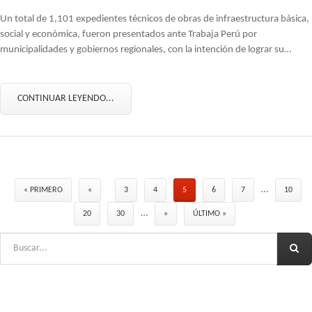
Un total de 1,101 expedientes técnicos de obras de infraestructura básica,
social y económica, fueron presentados ante Trabaja Perú por
municipalidades y gobiernos regionales, con la intención de lograr su…
CONTINUAR LEYENDO...
…
« PRIMERO
«
3
4
5
6
7
10
…
20
30
»
ÚLTIMO »